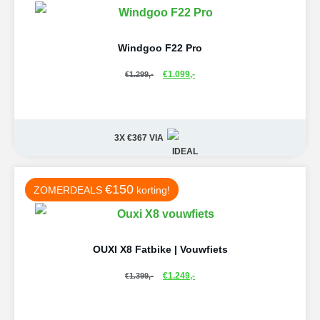
Windgoo F22 Pro
€
1.099,-
€
1.299,-
3X €367
VIA
€150
ZOMERDEALS
korting!
OUXI X8 Fatbike | Vouwfiets
€
1.249,-
€
1.399,-