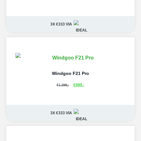
3X €333
VIA
Windgoo F21 Pro
€
999,-
€
1.299,-
3X €333
VIA