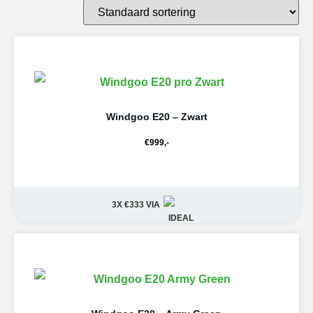
Windgoo E20 – Zwart
€
999,-
3X €333
VIA