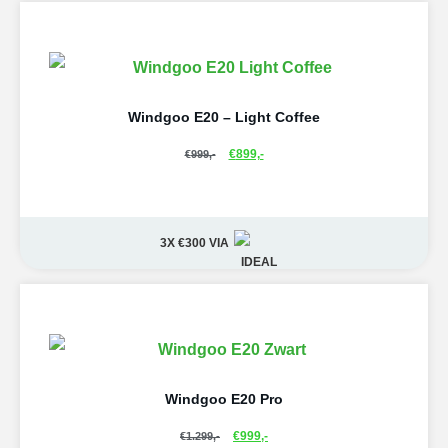
Windgoo E20 – Light Coffee
€
899,-
€
999,-
3X €300
VIA
Windgoo E20 Pro
€
999,-
€
1.299,-