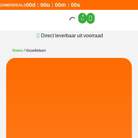
00
d
:
00
u
:
00
m
:
00
s
ZOMERDEALS
0
Direct leverbaar uit voorraad
Home
/ Vouwfietsen