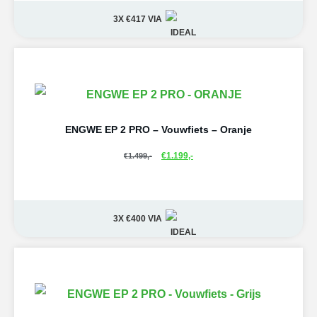
3X €417
VIA
ENGWE EP 2 PRO – Vouwfiets – Oranje
€
1.199,-
€
1.499,-
3X €400
VIA